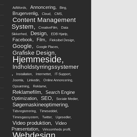
Annoncering
AdWords
Bing
Brugervenlig
Cloud
CMS
Content Management
System
CreativeFilm
Data
Design
Sikkerhed
EDB Hjælp
Facebook
Film
Fleksibel Design
Google
Google Places
Grafiske Design
Hjemmeside
Indholdstyrringssystemer
Installation
Internettet
IT-Support
Joomla
Linkedin
Online Annoncering
Opsætning
Reklame
Reklamefilm
Search Engine
SEO
Optimization
Sociale Medier
Søgemaskineoptimering
Tidsregistrering
Timeseddel
Timesgassystem
Twitter
Ugesedler
Video produktion
Video
Præsentation
Virksomheds profil
Webdesign