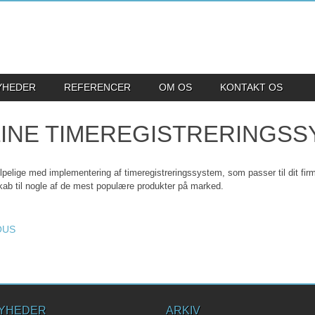
YHEDER
REFERENCER
OM OS
KONTAKT OS
INE TIMEREGISTRERINGSS
lpelige med implementering af timeregistreringssystem, som passer til dit fir
ab til nogle af de mest populære produkter på marked.
T NAVIGATION
OUS
YHEDER
ARKIV