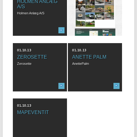
HOLMEN ANLÆG
WEBDESIGN
A/S
Vi tilbyder webdesign som
passer til netop dit behov. Vi
Holmen Anlæg A/S
har...
01.10.13
01.10.13
ZEROSETTE
ANETTE PALM
Zerosette
AnettePalm
01.10.13
MAPEVENTIT