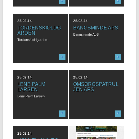
25.02.14
25.02.14
TORDENSKIOLDG
BANGSMINDE APS
ARDEN
Bangsminde ApS
Tordenskioldgarden
25.02.14
25.02.14
LENE PALM
OMSORGSPATRUL
LARSEN
JEN APS
Lene Palm Larsen
25.02.14
10.11.13