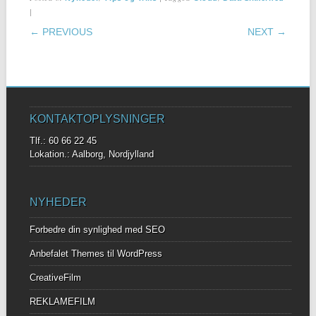
|
POST NAVIGATION
← PREVIOUS
NEXT →
KONTAKTOPLYSNINGER
Tlf.: 60 66 22 45
Lokation.: Aalborg, Nordjylland
NYHEDER
Forbedre din synlighed med SEO
Anbefalet Themes til WordPress
CreativeFilm
REKLAMEFILM