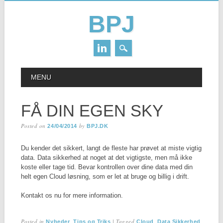
BPJ
Skip
MAIN MENU
MENU
to
content
FÅ DIN EGEN SKY
Posted on
by
24/04/2014
BPJ.DK
Du kender det sikkert, langt de fleste har prøvet at miste vigtig
data. Data sikkerhed at noget at det vigtigste, men må ikke
koste eller tage tid. Bevar kontrollen over dine data med din
helt egen Cloud løsning, som er let at bruge og billig i drift.
Kontakt os nu for mere information.
Posted in
,
|
Tagged
,
Nyheder
Tips og Triks
Cloud
Data Sikkerhed